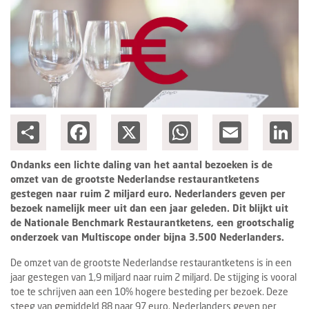
Columns
Groots ondernemen
Share
Facebook
X
WhatsApp
Email
Lin
Ondanks een lichte daling van het aantal bezoeken is de
omzet van de grootste Nederlandse restaurantketens
gestegen naar ruim 2 miljard euro. Nederlanders geven per
bezoek namelijk meer uit dan een jaar geleden. Dit blijkt uit
de Nationale Benchmark Restaurantketens, een grootschalig
onderzoek van Multiscope onder bijna 3.500 Nederlanders.
De omzet van de grootste Nederlandse restaurantketens is in een
jaar gestegen van 1,9 miljard naar ruim 2 miljard. De stijging is vooral
toe te schrijven aan een 10% hogere besteding per bezoek. Deze
steeg van gemiddeld 88 naar 97 euro. Nederlanders geven per