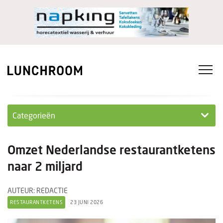
Categorieën
Personeel
Omzet Nederlandse restaurantketens
Ondernemen in...
naar 2 miljard
Ondernemen
AUTEUR: REDACTIE
RESTAURANTKETENS
23 JUNI 2026
Nieuwe lunchrooms