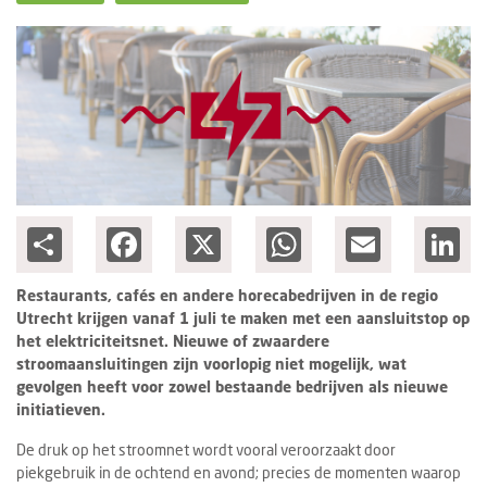
Columns
Groots ondernemen
Share
Facebook
X
WhatsApp
Email
Lin
Restaurants, cafés en andere horecabedrijven in de regio
Utrecht krijgen vanaf 1 juli te maken met een aansluitstop op
het elektriciteitsnet. Nieuwe of zwaardere
stroomaansluitingen zijn voorlopig niet mogelijk, wat
gevolgen heeft voor zowel bestaande bedrijven als nieuwe
initiatieven.
De druk op het stroomnet wordt vooral veroorzaakt door
piekgebruik in de ochtend en avond; precies de momenten waarop