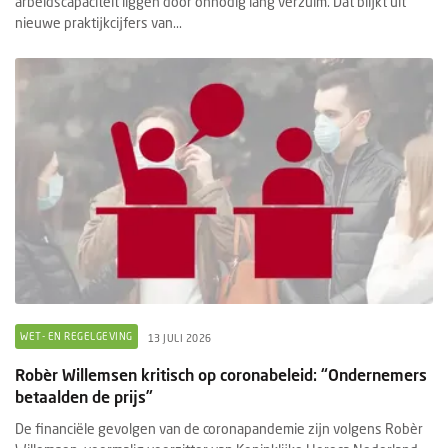
arbeidscapaciteit liggen door onnodig lang verzuim. Dat blijkt uit
nieuwe praktijkcijfers van...
WET- EN REGELGEVING
13 JULI 2026
Robèr Willemsen kritisch op coronabeleid: “Ondernemers
betaalden de prijs”
De financiële gevolgen van de coronapandemie zijn volgens Robèr