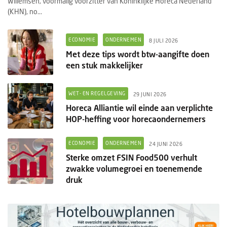
Willemsen, voormalig voorzitter van Koninklijke Horeca Nederland
(KHN), no...
ECONOMIE
ONDERNEMEN
8 JULI 2026
Met deze tips wordt btw-aangifte doen
een stuk makkelijker
WET- EN REGELGEVING
29 JUNI 2026
Horeca Alliantie wil einde aan verplichte
HOP-heffing voor horecaondernemers
ECONOMIE
ONDERNEMEN
24 JUNI 2026
Sterke omzet FSIN Food500 verhult
zwakke volumegroei en toenemende
druk