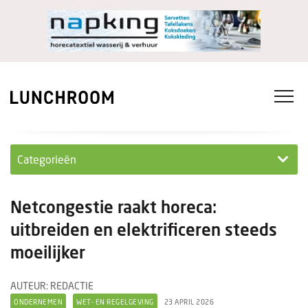
Categorieën
Personeel
Netcongestie raakt horeca:
Ondernemen in...
uitbreiden en elektrificeren steeds
moeilijker
Ondernemen
Nieuwe lunchrooms
AUTEUR: REDACTIE
ONDERNEMEN
WET- EN REGELGEVING
23 APRIL 2026