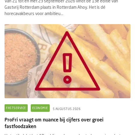
Van 21 tot en met 23 september 2026 vindt de 13e editie van
Gastvrij Rotterdam plaats in Rotterdam Ahoy. Het is dé
horecavakbeurs voor ambitieu...
FASTSERVICE
ECONOMIE
5 AUGUSTUS 2026
ProFri vraagt om nuance bij cijfers over groei
fastfoodzaken