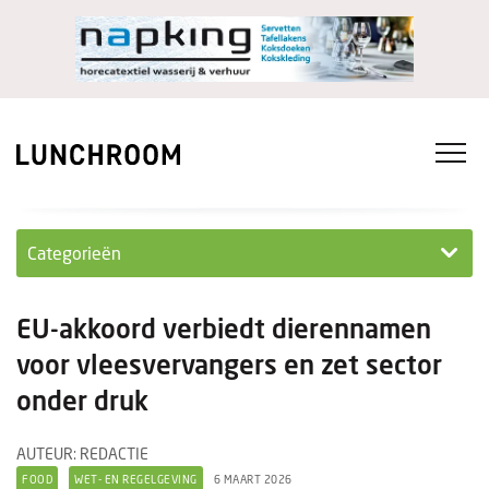
Categorieën
Personeel
EU-akkoord verbiedt dierennamen
Ondernemen in...
voor vleesvervangers en zet sector
onder druk
Ondernemen
Nieuwe lunchrooms
AUTEUR: REDACTIE
FOOD
WET- EN REGELGEVING
6 MAART 2026