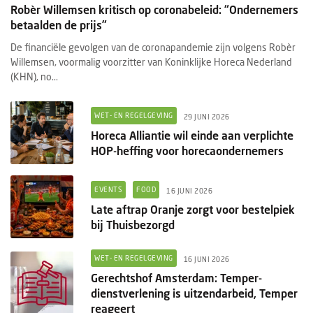
Robèr Willemsen kritisch op coronabeleid: “Ondernemers
betaalden de prijs”
De financiële gevolgen van de coronapandemie zijn volgens Robèr
Willemsen, voormalig voorzitter van Koninklijke Horeca Nederland
(KHN), no...
WET- EN REGELGEVING
29 JUNI 2026
Horeca Alliantie wil einde aan verplichte
HOP-heffing voor horecaondernemers
EVENTS
FOOD
16 JUNI 2026
Late aftrap Oranje zorgt voor bestelpiek
bij Thuisbezorgd
WET- EN REGELGEVING
16 JUNI 2026
Gerechtshof Amsterdam: Temper-
dienstverlening is uitzendarbeid, Temper
reageert