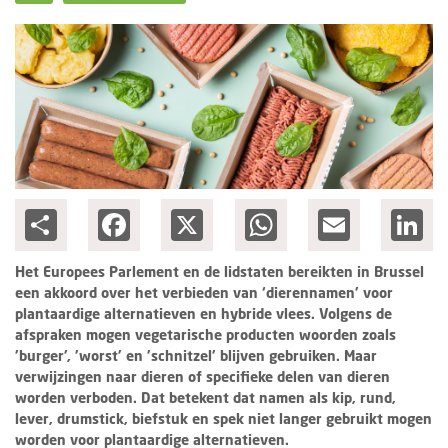
Columns
Groots ondernemen
Share
Facebook
X
WhatsApp
Email
Lin
Het Europees Parlement en de lidstaten bereikten in Brussel
een akkoord over het verbieden van ‘dierennamen’ voor
plantaardige alternatieven en hybride vlees. Volgens de
afspraken mogen vegetarische producten woorden zoals
'burger', 'worst' en 'schnitzel' blijven gebruiken. Maar
verwijzingen naar dieren of specifieke delen van dieren
worden verboden. Dat betekent dat namen als kip, rund,
lever, drumstick, biefstuk en spek niet langer gebruikt mogen
worden voor plantaardige alternatieven.