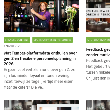
BRANDED CONTENT
SPOTLIGHTWEKEN PERSONEEL
SPOTLIGHTWEKEN
4 MAART 2026
Feedback gev
Wat Temper-platformdata onthullen over
zonder motiv
gen Z en flexibele personeelsplanning in
Feedback geve
2026
Het gebeurt v
Er gaan veel verhalen rond over gen Z: ze
tussen rinkel
zijn lui, minder loyaal en tonen weinig
En juist dan k
inzet, terwijl ze tegelijkertijd meer eisen.
Maar de cijfers? Die ve...