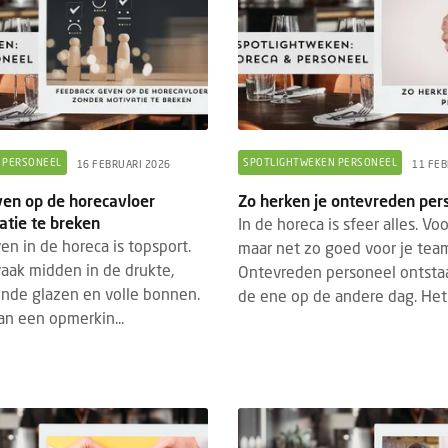
 PERSONEEL
SPOTLIGHTWEKEN PERSONEEL
16 FEBRUARI 2026
11 FEB
en op de horecavloer
Zo herken je ontevreden per
atie te breken
In de horeca is sfeer alles. Voo
n in de horeca is topsport.
maar net zo goed voor je tea
aak midden in de drukte,
Ontevreden personeel ontsta
ende glazen en volle bonnen.
de ene op de andere dag. Het 
an een opmerkin...