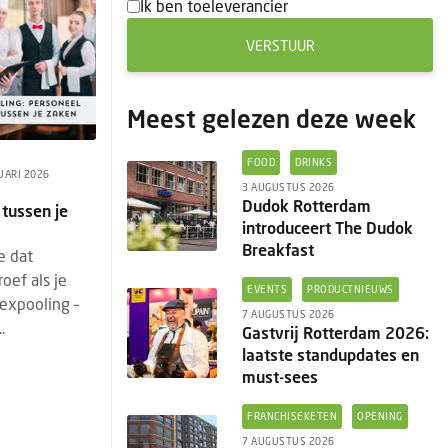
Ik ben toeleverancier
VERSTUUR
Meest gelezen deze week
FOOD
DRINKS
UARI 2026
3 AUGUSTUS 2026
Dudok Rotterdam
 tussen je
introduceert The Dudok
Breakfast
e dat
oef als je
EVENTS
PRODUCTNIEUWS
lexpooling –
7 AUGUSTUS 2026
.
Gastvrij Rotterdam 2026:
laatste standupdates en
must-sees
FRANCHISEKETEN
OPENING
7 AUGUSTUS 2026