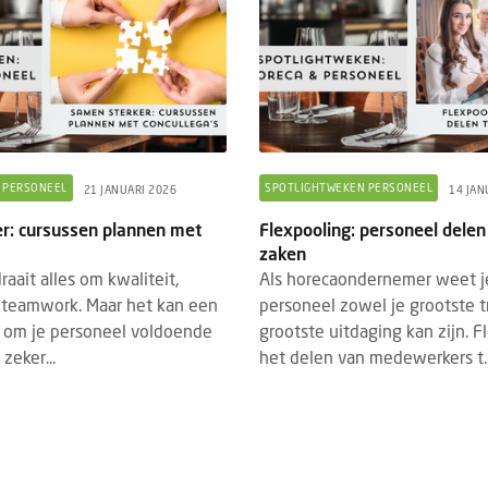
 PERSONEEL
SPOTLIGHTWEKEN PERSONEEL
21 JANUARI 2026
14 JAN
r: cursussen plannen met
Flexpooling: personeel delen
zaken
raait alles om kwaliteit,
Als horecaondernemer weet j
n teamwork. Maar het kan een
personeel zowel je grootste tr
n om je personeel voldoende
grootste uitdaging kan zijn. F
 zeker...
het delen van medewerkers t..