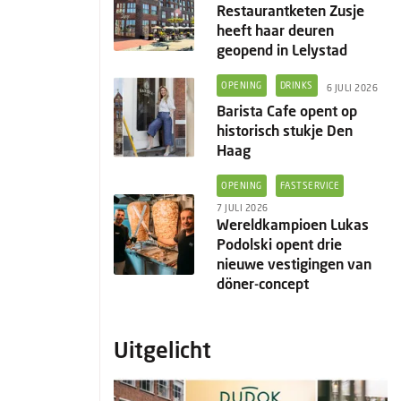
Restaurantketen Zusje
heeft haar deuren
geopend in Lelystad
OPENING
DRINKS
6 JULI 2026
Barista Cafe opent op
historisch stukje Den
Haag
OPENING
FASTSERVICE
7 JULI 2026
Wereldkampioen Lukas
Podolski opent drie
nieuwe vestigingen van
döner-concept
Uitgelicht