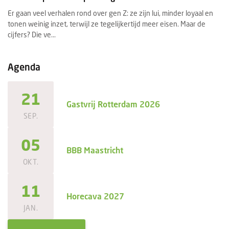
HorecaEvenTT is een jaarlijks terugkerende vakbeurs en heeft een
Ee
vaste positie op de nationale horecabeursagenda. Voor bezoekers
se
dé uitgelezen...
ee
Agenda
21
Gastvrij Rotterdam 2026
SEP.
05
BBB Maastricht
OKT.
11
Horecava 2027
JAN.