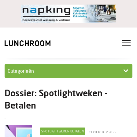
Categorieën
Personeel
Dossier: Spotlightweken -
Ondernemen in...
Betalen
Ondernemen
.
Nieuwe lunchrooms
SPOTLIGHTWEKEN BETALEN
21 OKTOBER 2025